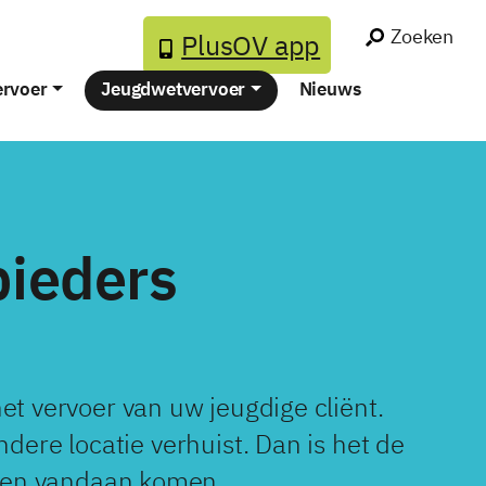
Zoeken
PlusOV app
ervoer
Jeugdwetvervoer
Nieuws
bieders
het vervoer van uw jeugdige cliënt.
dere locatie verhuist. Dan is het de
nten vandaan komen.