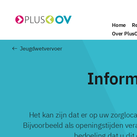
Home
Re
De website van PlusOV
Over Plus
Jeugdwetvervoer
Inform
Het kan zijn dat er op uw zorgloca
Bijvoorbeeld als openingstijden ver
bedoeling dat u di