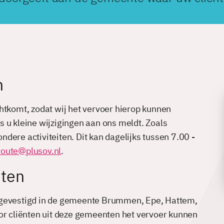
n
htkomt, zodat wij het vervoer hierop kunnen
als u kleine wijzigingen aan ons meldt. Zoals
dere activiteiten. Dit kan dagelijks tussen 7.00 -
route@plusov.nl
.
nten
g gevestigd in de gemeente Brummen, Epe, Hattem,
oor cliënten uit deze gemeenten het vervoer kunnen