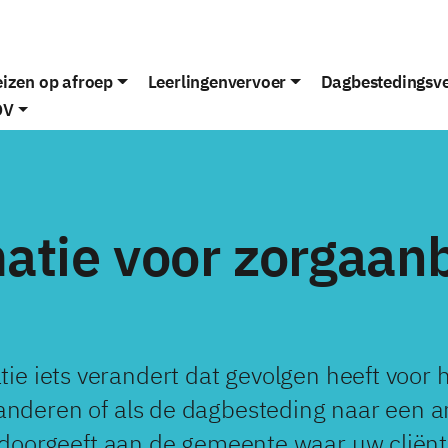
izen op afroep
Leerlingenvervoer
Dagbestedingsv
OV
atie voor zorgaan
tie iets verandert dat gevolgen heeft voor 
anderen of als de dagbesteding naar een an
t doorgeeft aan de gemeente waar uw clië