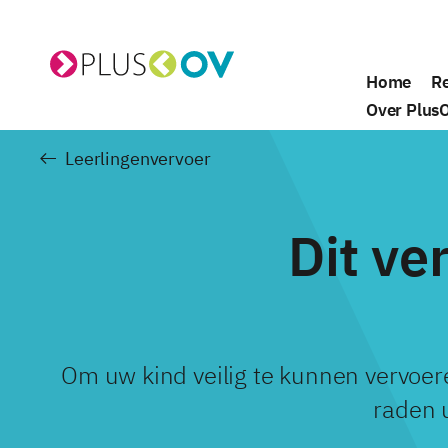
Home
Re
De website van PlusOV
Over Plus
Leerlingenvervoer
Dit ve
Om uw kind veilig te kunnen vervoeren
raden 