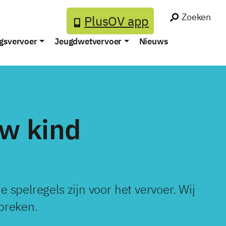
Zoeken
PlusOV app
gsvervoer
Jeugdwetvervoer
Nieuws
uw kind
 spelregels zijn voor het vervoer. Wij
preken.