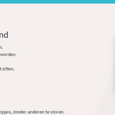
ind
n.
woorden.
 zitten.
opjes, zonder anderen te storen.