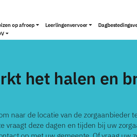
izen op afroep
Leerlingenvervoer
Dagbestedingsv
OV
rkt het halen en b
m naar de locatie van de zorgaanbieder te
e vraagt deze dagen en tijden bij uw zorga
ontact op met uw gemeente. Of vraag uw z