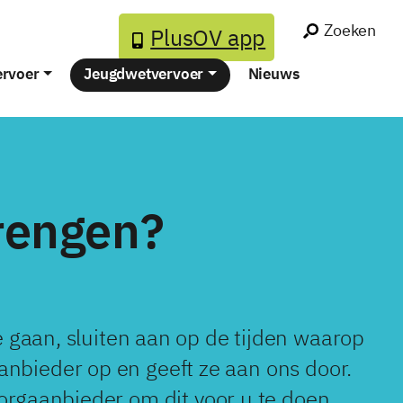
Zoeken
PlusOV app
ervoer
Jeugdwetvervoer
Nieuws
rengen?
 gaan, sluiten aan op de tijden waarop
anbieder op en geeft ze aan ons door.
orgaanbieder om dit voor u te doen.